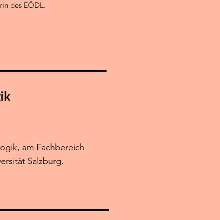
erin des EÖDL.
ik
gogik, am Fachbereich
ersität Salzburg.